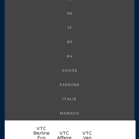
06
13
83
84
SUISSE
ESPAGNE
ITALIE
MONACO
VTC
Berline
VTC
VTC
Éco
Affaire
Van