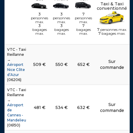
Taxi & Taxi
é
é
é
é
é
é
é
é
é
é
é
é
conventionné
3
3
7
personnes
personnes
personnes
max.
max.
max.
3
3
7
.
.
.
.
.
.
.
.
.
.
.
.
7
personnes max.
bagages
bagages
bagages
.
.
.
.
.
.
.
.
.
.
.
.
7
bagages max.
max.
max.
max.
VTC - Taxi
Reillanne
→
Sur
509
€
550
€
652
€
Aéroport
commande
Nice Côte
d’Azur
(06206)
VTC - Taxi
Reillanne
→
Sur
Aéroport
481
€
534
€
632
€
de
commande
Cannes -
Mandelieu
(06150)