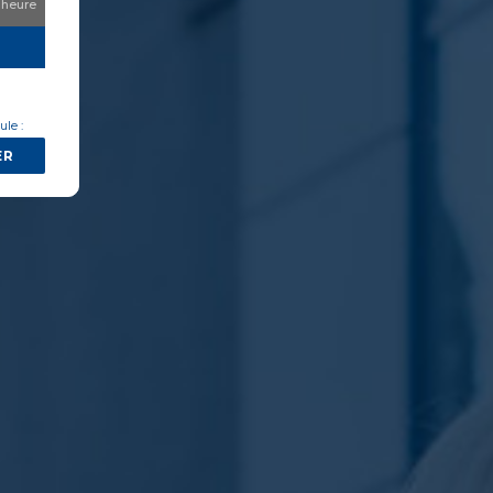
'heure
le :
ER