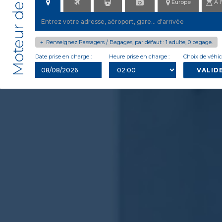
Europe
À l
Renseignez Passagers / Bagages, par défaut : 1 adulte, 0 bagage.
+
Date prise en charge :
Heure prise en charge :
Choix de véhicu
VALID