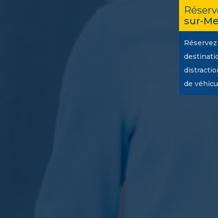
Réserv
sur-Me
Réservez 
destinatio
distracti
de véhicu