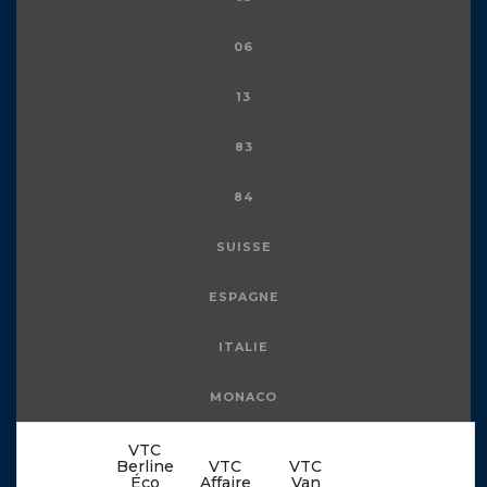
06
13
83
84
SUISSE
ESPAGNE
ITALIE
MONACO
VTC
Berline
VTC
VTC
Éco
Affaire
Van