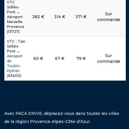
VTC
Solliès-
Pont →
Sur
282
€
314
€
371
€
Aéroport
commande
Marseille
Provence
(13727)
VTC - Taxi
Solliès-
Pont →
Sur
Aéroport
60
€
67
€
79
€
de
commande
Toulon-
Hyères
(83400)
Avec PACA DRIVE, déplacez-vous dans toutes les villes
de la région Provence-Alpes-Côte-d’Azur.