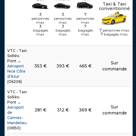
Taxi & Taxi
é
é
é
é
é
é
é
é
é
é
é
é
conventionné
3
3
7
personnes
personnes
personnes
max.
max.
max.
3
3
7
.
.
.
.
.
.
.
.
.
.
.
.
7
personnes max.
bagages
bagages
bagages
.
.
.
.
.
.
.
.
.
.
.
.
7
bagages max.
max.
max.
max.
VTC - Taxi
Solliès-
Pont →
Sur
353
€
393
€
465
€
Aéroport
commande
Nice Côte
d’Azur
(06206)
VTC - Taxi
Solliès-
Pont →
Sur
Aéroport
281
€
312
€
369
€
de
commande
Cannes -
Mandelieu
(06150)