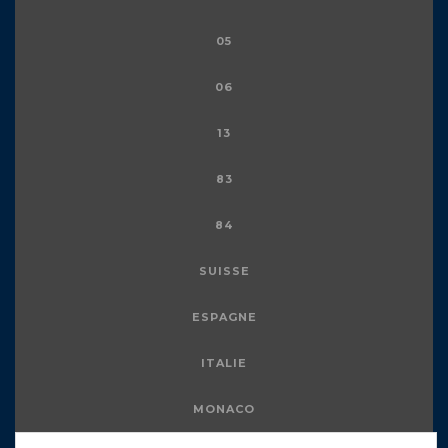
05
06
13
83
84
SUISSE
ESPAGNE
ITALIE
MONACO