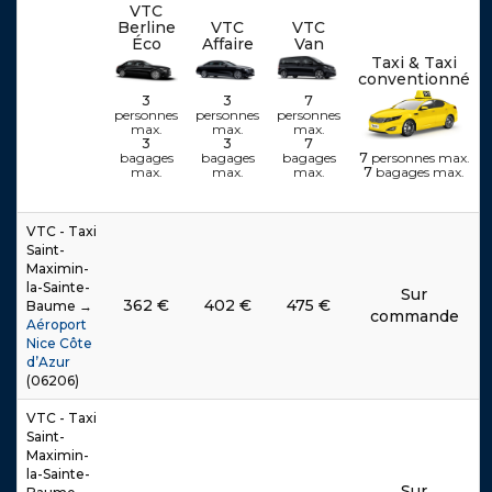
VTC
Berline
VTC
VTC
Éco
Affaire
Van
Taxi & Taxi
é
é
é
é
é
é
é
é
é
é
é
é
conventionné
3
3
7
personnes
personnes
personnes
max.
max.
max.
3
3
7
.
.
.
.
.
.
.
.
.
.
.
.
7
personnes max.
bagages
bagages
bagages
.
.
.
.
.
.
.
.
.
.
.
.
7
bagages max.
max.
max.
max.
VTC - Taxi
Saint-
Maximin-
la-Sainte-
Sur
362
€
402
€
475
€
Baume →
commande
Aéroport
Nice Côte
d’Azur
(06206)
VTC - Taxi
Saint-
Maximin-
la-Sainte-
Sur